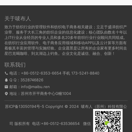
关于唛布人
致力于纺织行业的管理软件和纺织电子商务相关建设；立足于盛泽纺织产
业带、服务于大长三角的纺织企业的信息化建设；核心团队由数名十年以
上IT行业从业经历的专业人员和多名20多年纺织行业行业顾问共同组成。
在纺织行业应用软件、电子商务应用领域和移动APP以及云计算等方面有
着极其丰富的管理与实施经验。企业愿景是让所有的企业家有更多时间去
星巴克喝咖啡、到太湖边上钓鱼。企业文化是诚信、融合、创新！
联系我们
电话：+86-0512-6353-6654 手机 173-5241-8840
Q Q：
3528746826
邮箱：info@maibu.ren
地址：苏州市开平商务中心G幢1004
苏ICP备13050194号-5
Copyright © 2024 唛布人（苏州）科技有限公
司 版权所有 电话:+86-0512-63536654 微信