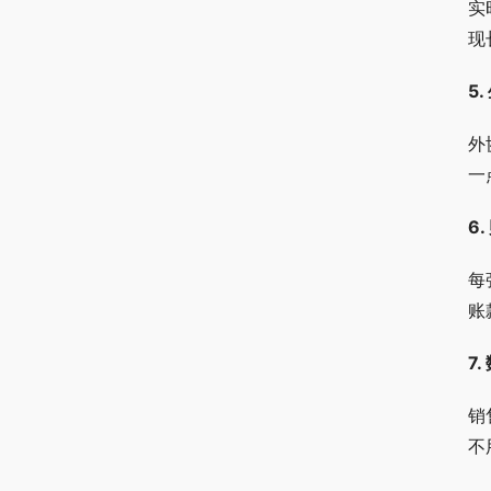
实
现
5
外
一
6
每
账
7
销
不