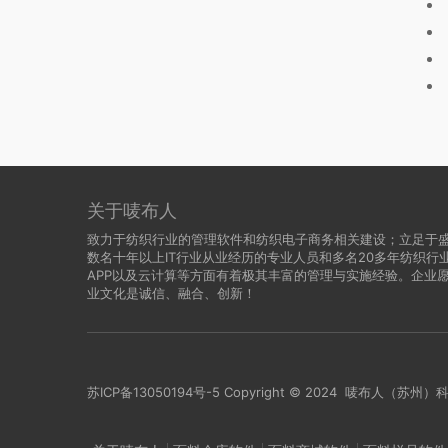
关于唛布人
致力于纺织行业的管理软件和纺织电子商务相关建设；立足于
数名十年以上IT行业从业经历的专业人员和多名20多年纺织
APP以及云计算等方面有着极其丰富的管理与实施经验。企业
业文化是诚信、融合、创新！
苏ICP备13050194号-5
Copyright © 2024 唛布人（苏州