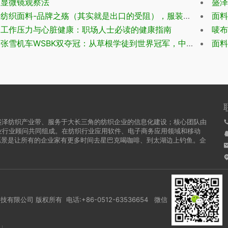
显微镜观察法
盛泽
纺织面料-品牌之殇（其实就是出口的受阻），服装品牌的波司登，中国李宁的崛起
面料
工作压力与心脏健康：职场人士必读的健康指南
唛布人
张雪机车WSBK双夺冠：从草根学徒到世界冠军，中国摩托20年逆袭路
面料
盛泽纺织产业带、服务于大长三角的纺织企业的信息化建设；核心团队由
行业行业顾问共同组成。在纺织行业应用软件、电子商务应用领域和移动
愿景是让所有的企业家有更多时间去星巴克喝咖啡、到太湖边上钓鱼。企
）科技有限公司 版权所有 电话:+86-0512-63536654 微信