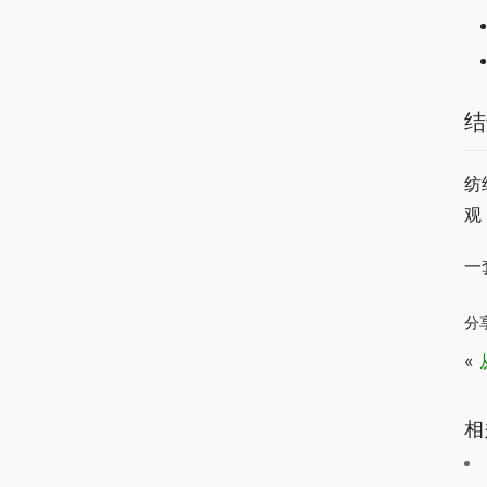
结
纺
观
一
分
«
相