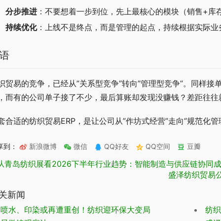
分步推进
：不要想着一步到位，先上最核心的模块（销售+库
持续优化
：上线不是终点，而是管理的起点，持续根据实际业
语
织贸易的竞争，已经从”关系型竞争”转向”管理型竞争”。同样
，而有的公司单子接了不少，最后算账却发现没赚钱？差距往往
套合适的纺织贸易ERP，是让公司从”作坊式经营”走向”规范化
享到：
新浪微博
微信
QQ好友
QQ空间
豆瓣
从青岛纺织展看2026下半年行业趋势：智能制造与供应链协同
盛泽纺织贸易公
关新闻
喷水、印染或再遭重创！纺织迎环保大变局
纺织