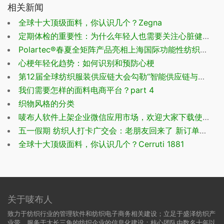
相关新闻
全球十大顶级面料，你认识几个？Zegna
定期体检的重要性：为什么年轻人也需要关注心脏健康
Polartec®春夏全矩阵产品亮相上海国际功能性纺织品展览会
心梗年轻化趋势：如何识别和预防心梗
第12届全球纺织服装供应链大会勾勒“智能供应链与智慧产业蓝图”
我们需要怎样的面料电商平台？part 4
织物风格的分类
唛布人软件上架企业微信应用市场，欢迎大家下载使用
五一假期 纺织人打卡广交会：老朋友回来了 新订单也来了
全球十大顶级面料，你认识几个？Cerruti 1881
关于唛布人
致力于纺织行业的管理软件和纺织电子商务相关建设；立足于盛泽纺织产
业带、服务于大长三角的纺织企业的信息化建设；核心团队由数名十年以