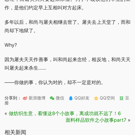
作，是他们约定早上互相叫对方起床。
多年以后，和尚与屠夫相继去世了。屠夫去上天堂了，而和
尚却下地狱了。
Why?
因为屠夫天天作善事，叫和尚起来念经，相反地，和尚天天
叫屠夫起来杀生……
——你做的事，你认为对的，却不一定是对的。
分享到：
新浪微博
微信
QQ好友
QQ空间
豆
瓣
«
做纺织生意，看懂这8个小故事，离成功就不远了！6
面料样品软件之小故事part7
»
相关新闻