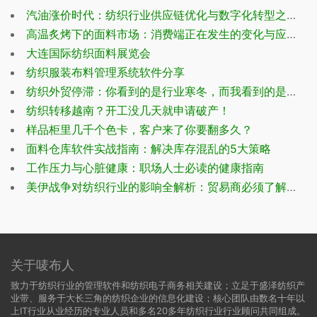
汽油涨价时代：纺织行业供应链优化与数字化转型之路
高温炙烤下的面料市场：消费端正在发生的变化与应对策略
大连国际纺织面料展览会
纺织服装布料管理系统软件分享
纺织外贸停滞：你看到的是行业寒冬，而我看到的是逆袭机遇！
纺织转移越南？开工没几天就申请破产！
样品柜里几千个色卡，客户来了你要翻多久？
面料仓库软件实战指南：解决库存混乱的5大策略
工作压力与心脏健康：职场人士必读的健康指南
美伊战争对纺织行业的影响全解析：贸易商必须了解的7个关键变化
关于唛布人
致力于纺织行业的管理软件和纺织电子商务相关建设；立足于盛泽纺织产
业带、服务于大长三角的纺织企业的信息化建设；核心团队由数名十年以
上IT行业从业经历的专业人员和多名20多年纺织行业行业顾问共同组成。