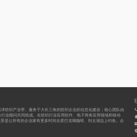
盛泽纺织产业带、服务于大长三角的纺织企业的信息化建设；核心团队由
行业行业顾问共同组成。在纺织行业应用软件、电子商务应用领域和移动
愿景是让所有的企业家有更多时间去星巴克喝咖啡、到太湖边上钓鱼。企