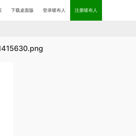
案
下载桌面版
登录唛布人
注册唛布人
1415630.png