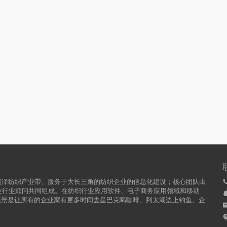
盛泽纺织产业带、服务于大长三角的纺织企业的信息化建设；核心团队由
行业行业顾问共同组成。在纺织行业应用软件、电子商务应用领域和移动
愿景是让所有的企业家有更多时间去星巴克喝咖啡、到太湖边上钓鱼。企