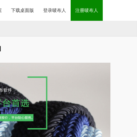
案
下载桌面版
登录唛布人
注册唛布人
1