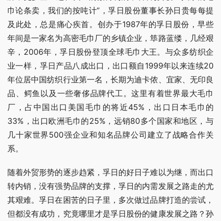
巾论条卖，我们的按吨计”，孚日股份董事长孙日贵每每提
及此处，总是痛心疾首。创办于1987年的孚日股份，早些
年间是一家名为高密毛巾厂的乡镇企业，筚路蓝缕，几经艰
辛，2006年，孚日股份登顶全球毛巾大王。与众多纺织企
业一样，孚日产品八成出口，出口额自1999年以来连续20
年位居中国纺织行业第一名，长期为迪卡侬、宜家、无印良
品、鳄鱼以及一些奢侈品牌代工。这里有着世界最大毛巾
厂，占中国出口美国毛巾的将近45%，出口日本毛巾的
33%，出口欧洲毛巾的25%，远销80多个国家和地区，与
几十家世界500强企业和知名品牌公司建立了战略合作关
系。
随着外贸形势的逐步趋紧，孚日的好日子难以为继，而出口
转内销，没有强势品牌的支撑，孚日的内需发展之路走的尤
其艰难。孚日在困苦的日子里，多次做过品牌打造的尝试，
但都没有成功，究竟哪里才是孚日股份的健康发展之路？孙