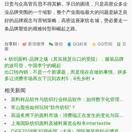
日贵与众高管百思不得其解。孚日的困境，只是高密众多企
业品牌突围的一个缩影，整个产业面临最大的问题是缺乏良
好的品牌观念与营销策略，高密这座家纺名城，势必要走一
条品牌塑造的艰难转型和崛起之路。
分享到：
新浪微博
微信
QQ好友
QQ空间
豆
瓣
«
纺织面料-品牌之殇（其实就是出口的受阻），服装品牌
的波司登，中国李宁的崛起
出口转内销，不是一个新课题，而是现在在做的事情。拼多
多让消费市场再次下沉到农村5，6先乡村
»
相关新闻
面料样品软件与纺织行业样品软件：如何数字化管理，降本增效？
常山股份如何玩转“软件纺织”？
高温炙烤下的面料市场：消费端正在发生的变化与应对策略
上海国际纺织面料及辅料展览会秋冬Intertextile
CIGF2019第30届中国（大连）国际服装纺织品博览会盛大开幕