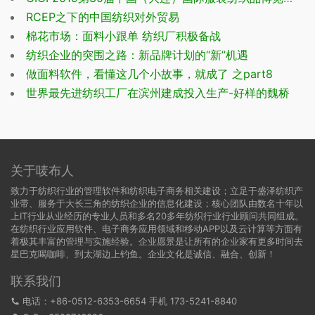
RCEP之下的中国纺织对外贸易
棉花市场：面料小跟单 纺织厂积极备战
纺织企业的突围之路：新品牌计划的“新”机遇
做面料软件，看懂这几个小故事，就成了 之part8
世界最先进纺织工厂在滨州建成投入生产-好样的魏桥
关于唛布人
致力于纺织行业的管理软件和纺织电子商务相关建设；立足于盛泽纺织产
业带、服务于大长三角的纺织企业的信息化建设；核心团队由数名十年以
上IT行业从业经历的专业人员和多名20多年纺织行业行业顾问共同组成。
在纺织行业应用软件、电子商务应用领域和移动APP以及云计算等方面有
着极其丰富的管理与实施经验。企业愿景是让所有的企业家有更多时间去
星巴克喝咖啡、到太湖边上钓鱼。企业文化是诚信、融合、创新！
联系我们
电话：+86-0512-6353-6654 手机 173-5241-8840