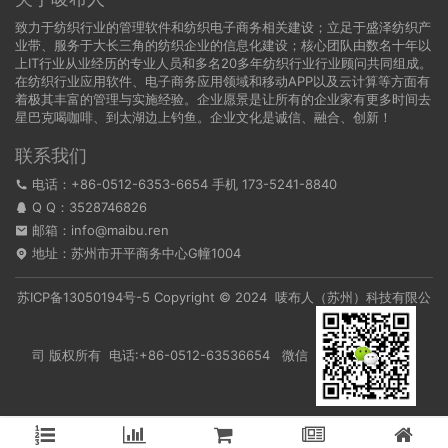
致力于纺织行业的管理软件和纺织电子商务相关建设；立足于盛泽纺织产
业带、服务于大长三角的纺织企业的信息化建设；核心团队由数名十年以
上IT行业从业经历的专业人员和多名20多年纺织行业行业顾问共同组成。
在纺织行业应用软件、电子商务应用领域和移动APP以及云计算等方面有
着极其丰富的管理与实施经验。企业愿景是让所有的企业家有更多时间去
星巴克喝咖啡、到太湖边上钓鱼。企业文化是诚信、融合、创新！
联系我们
电话：+86-0512-6353-6654 手机 173-5241-8840
Q Q：
3528746826
邮箱：info@maibu.ren
地址：苏州市开平商务中心G幢1004
苏ICP备13050194号-5
Copyright © 2024 唛布人（苏州）科技有限公
司 版权所有 电话:+86-0512-63536654 微信