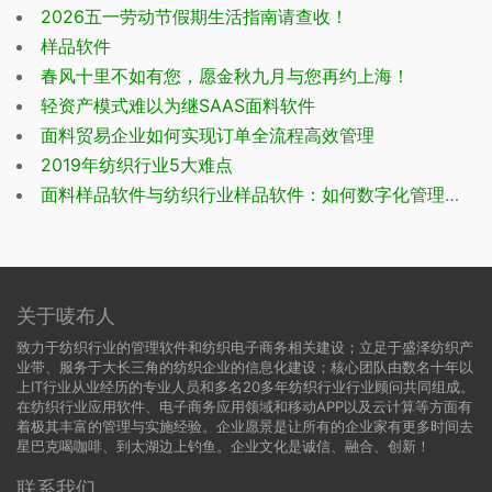
2026五一劳动节假期生活指南请查收！
样品软件
春风十里不如有您，愿金秋九月与您再约上海！
轻资产模式难以为继SAAS面料软件
面料贸易企业如何实现订单全流程高效管理
2019年纺织行业5大难点
面料样品软件与纺织行业样品软件：如何数字化管理，降本增效？
关于唛布人
致力于纺织行业的管理软件和纺织电子商务相关建设；立足于盛泽纺织产
业带、服务于大长三角的纺织企业的信息化建设；核心团队由数名十年以
上IT行业从业经历的专业人员和多名20多年纺织行业行业顾问共同组成。
在纺织行业应用软件、电子商务应用领域和移动APP以及云计算等方面有
着极其丰富的管理与实施经验。企业愿景是让所有的企业家有更多时间去
星巴克喝咖啡、到太湖边上钓鱼。企业文化是诚信、融合、创新！
联系我们