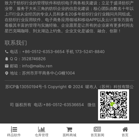
致力于纺织行业的管理软件和纺织电子商务相关建设；立足于盛泽纺织产
业带、服务于大长三角的纺织企业的信息化建设；核心团队由数名十年以
上IT行业从业经历的专业人员和多名20多年纺织行业行业顾问共同组成。
在纺织行业应用软件、电子商务应用领域和移动APP以及云计算等方面有
着极其丰富的管理与实施经验。企业愿景是让所有的企业家有更多时间去
星巴克喝咖啡、到太湖边上钓鱼。企业文化是诚信、融合、创新！
联系我们
电话：+86-0512-6353-6654 手机 173-5241-8840
Q Q：
3528746826
邮箱：info@maibu.ren
地址：苏州市开平商务中心G幢1004
苏ICP备13050194号-5
Copyright © 2024 唛布人（苏州）科技有限公
司 版权所有 电话:+86-0512-63536654 微信
样品软件
仓库管理
面料商城
首页新闻
首页